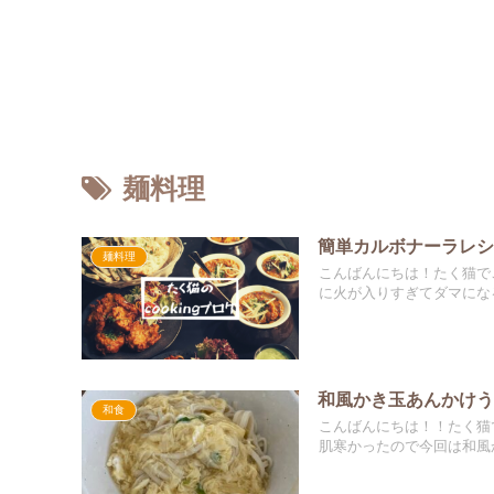
麺料理
簡単カルボナーラレ
麺料理
こんばんにちは！たく猫で
に火が入りすぎてダマになる
和風かき玉あんかけ
和食
こんばんにちは！！たく猫
肌寒かったので今回は和風か