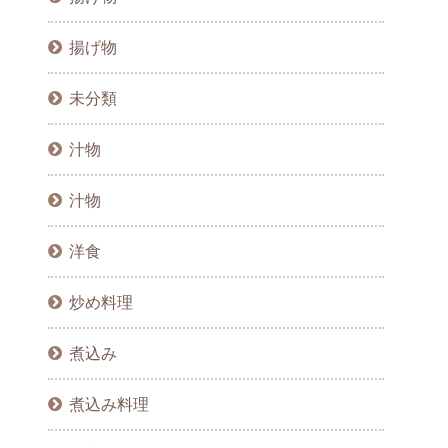
揚げ物
未分類
汁物
汁物
洋食
炒め料理
煮込み
煮込み料理