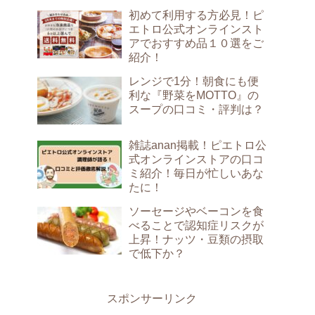
初めて利用する方必見！ピ
エトロ公式オンラインスト
アでおすすめ品１０選をご
紹介！
レンジで1分！朝食にも便
利な『野菜をMOTTO』の
スープの口コミ・評判は？
雑誌anan掲載！ピエトロ公
式オンラインストアの口コ
ミ紹介！毎日が忙しいあな
たに！
ソーセージやベーコンを食
べることで認知症リスクが
上昇！ナッツ・豆類の摂取
で低下か？
スポンサーリンク