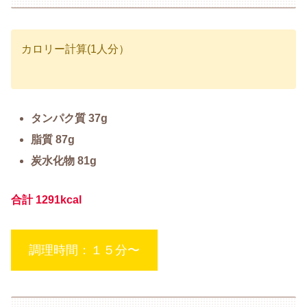
カロリー計算(1人分）
タンパク質
3
7
g
脂質 87g
炭水化物 81g
合計
1
2
9
1
kcal
調理時間：１５分〜