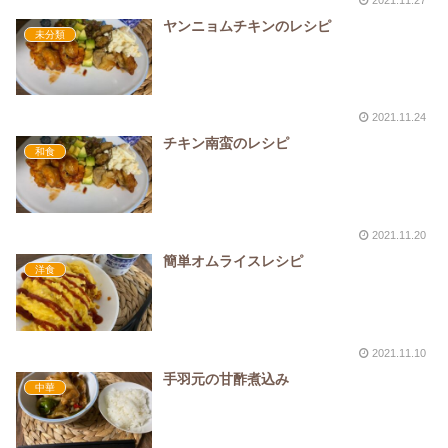
ヤンニョムチキンのレシピ
未分類
2021.11.24
チキン南蛮のレシピ
和食
2021.11.20
簡単オムライスレシピ
洋食
2021.11.10
手羽元の甘酢煮込み
中華