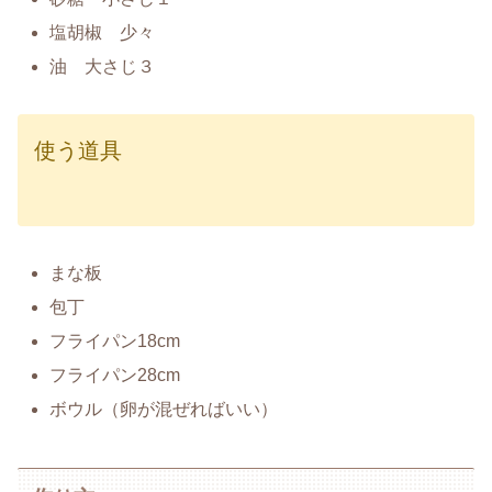
塩胡椒 少々
油 大さじ３
使う道具
まな板
包丁
フライパン18cm
フライパン28cm
ボウル（卵が混ぜればいい）