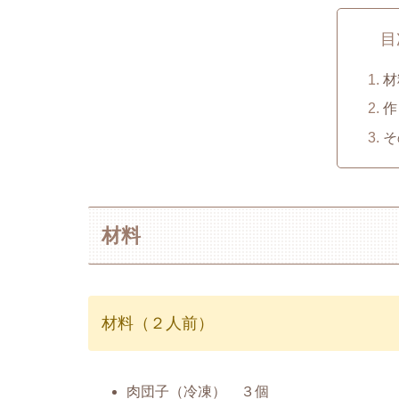
目
材
作
そ
材料
材料（２人前）
肉団子（冷凍） ３個