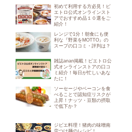
初めて利用する方必見！ピ
エトロ公式オンラインスト
アでおすすめ品１０選をご
紹介！
レンジで1分！朝食にも便
利な『野菜をMOTTO』の
スープの口コミ・評判は？
雑誌anan掲載！ピエトロ公
式オンラインストアの口コ
ミ紹介！毎日が忙しいあな
たに！
ソーセージやベーコンを食
べることで認知症リスクが
上昇！ナッツ・豆類の摂取
で低下か？
ジビエ料理！猪肉の味噌南
蛮つけ麺のレシピ！