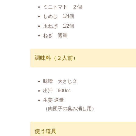
ミニトマト ２個
しめじ 1/4個
玉ねぎ 1/2個
ねぎ 適量
調味料（２人前）
味噌 大さじ２
出汁 600cc
生姜 適量
（肉団子の臭み消し用）
使う道具