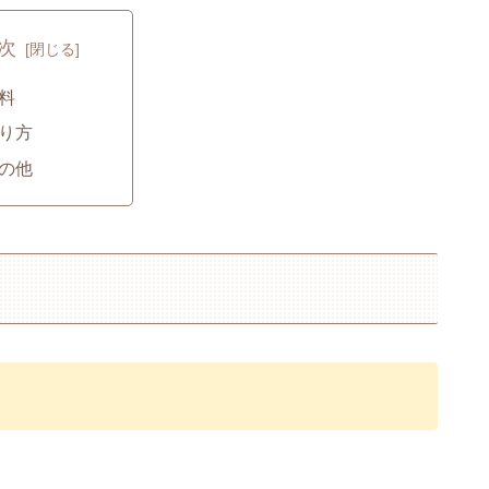
次
料
り方
の他