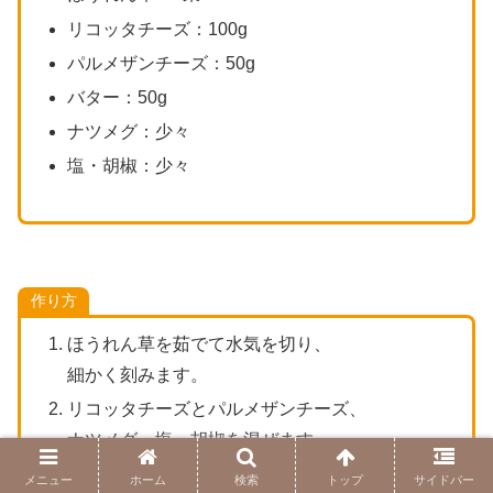
リコッタチーズ：100g
パルメザンチーズ：50g
バター：50g
ナツメグ：少々
塩・胡椒：少々
作り方
ほうれん草を茹でて水気を切り、
細かく刻みます。
リコッタチーズとパルメザンチーズ、
ナツメグ、塩・胡椒を混ぜます。
トルテリーニの生地を作り、
メニュー
ホーム
検索
トップ
サイドバー