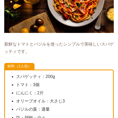
新鮮なトマトとバジルを使ったシンプルで美味しいスパゲ
ッティです。
材料（2人前）
スパゲッティ：200g
トマト：3個
にんにく：2片
オリーブオイル：大さじ3
バジルの葉：適量
塩・胡椒：少々